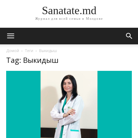
Sanatate.md
Журнал для всей семьи в Молдове
Домой
Теги
Выкидыш
Tag: Выкидыш