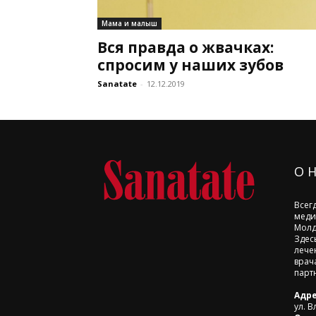
Мама и малыш
Вся правда о жвачках:
спросим у наших зубов
Sanatate
-
12.12.2019
О 
Всег
меди
Молд
Здес
лече
врач
парт
Адре
ул. В