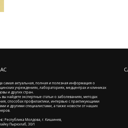
НАС
С
да самая актуальная, полная и полезная информация о
цинских учреждениях, лабораториях, медцентрах и клиниках
овы и других стран.
ь вы найдете экспертные статьи о заболеваниях, методах
ния, способах профилактики, интервью с практикующими
ами и другими специалистами, а также новости от наших
неров.
с:
Республика Молдова, г. Кишинев,
лайку Пыркэлаб, 30/1