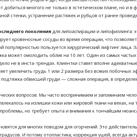
 добиться многого не только в эстетическом плане, но и в 
ной стенки, устранение растяжек и рубцов от ранее провед
оследнего поколения
для липоаспирации и липофиллинга: эт
ирует кровеносные сосуды во время операции, что позволяет
й популярностью пользуется хирургический лифтинг лица. З
яжка может омолодить облик на 10 лет. Один из самых часты
дело не в инста-трендах. Клиентки ставят вполне адекватны
ет увеличить грудь 1 или 2 размера без всяких побочных э
 подтяжка обвисшей груди — сложная операция, в определенн
ческих вопросов. Мы часто воспринимаем и запоминаем челове
лекалось на излишки кожи или жировой ткани на веках, на т
 проблемы, но требует опыта и внимания к тончайшим нюанс
ановятся для многих поводом для огорчений. Это действит
 градусов. И потому отопластика, коррекция ушей, всегда ак