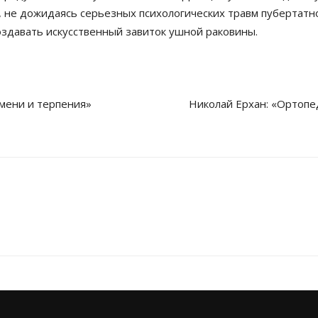
т, не дожидаясь серьезных психологических травм пубертатно
оздавать искусственный завиток ушной раковины.
мени и терпения»
Николай Ерхан: «Ортопе