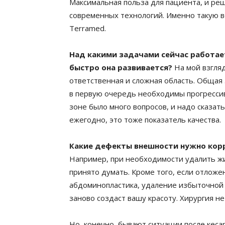
Максимальная польза для пациента, и ре
современных технологий. Именно такую в
Terramed.
Над какими задачами сейчас работает
быстро она развивается?
На мой взгля
ответственная и сложная область. Общая 
в первую очередь необходимы прогрессив
зоне было много вопросов, и надо сказат
ежегодно, это тоже показатель качества.
Какие дефекты внешности нужно кор
Например, при необходимости удалить жи
принято думать. Кроме того, если отлож
абдоминопластика, удаление избыточной 
заново создаст вашу красоту. Хирургия н
Но, конечно, бывают ситуации после кеса