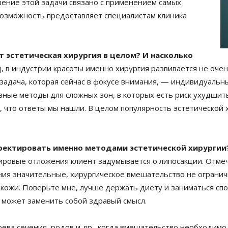
шение этой задачи связано с применением самых
озможность предоставляет специалистам клиника
 эстетическая хирургия в целом? И насколько
д, в индустрии красоты именно хирургия развивается не очен
задача, которая сейчас в фокусе внимания, — индивидуальны
ные методы для сложных зон, в которых есть риск ухудшить
ь, что ответы мы нашли. В целом популярность эстетической
ректировать именно методами эстетической хирургии
ровые отложения клиент задумывается о липосакции. Отмечу
ения значительные, хирургическое вмешательство не огранич
кожи. Поверьте мне, лучше держать диету и заниматься спор
е может заменить собой здравый смысл.
рева сечения, родов и др., когда вмешательство необходимо