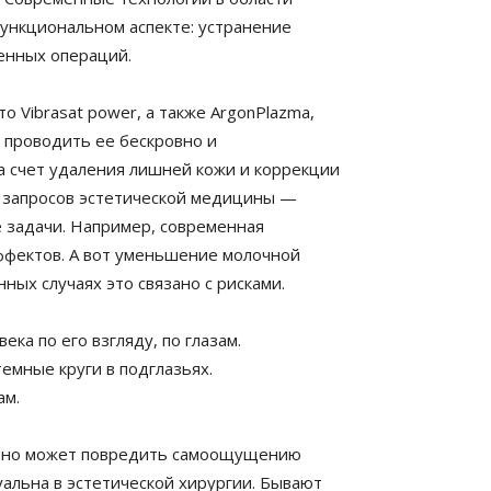
функциональном аспекте: устранение
енных операций.
о Vibrasat power, а также ArgonPlazma,
 проводить ее бескровно и
а счет удаления лишней кожи и коррекции
х запросов эстетической медицины —
е задачи. Например, современная
ффектов. А вот уменьшение молочной
ых случаях это связано с рисками.
ка по его взгляду, по глазам.
емные круги в подглазьях.
ам.
ельно может повредить самоощущению
туальна в эстетической хирургии. Бывают