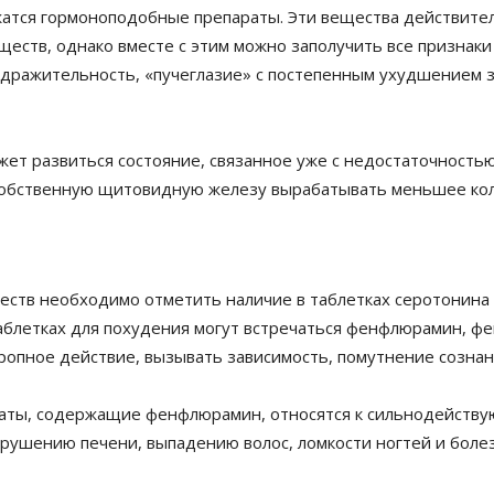
жатся гормоноподобные препараты. Эти вещества действите
еществ, однако вместе с этим можно заполучить все признак
здражительность, «пучеглазие» с постепенным ухудшением 
ет развиться состояние, связанное уже с недостаточностью
обственную щитовидную железу вырабатывать меньшее кол
еств необходимо отметить наличие в таблетках серотонина 
аблетках для похудения могут встречаться фенфлюрамин, ф
опное действие, вызывать зависимость, помутнение сознани
раты, содержащие фенфлюрамин, относятся к сильнодейству
рушению печени, выпадению волос, ломкости ногтей и болез