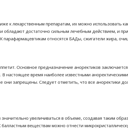
иже к лекарственным препаратам, их можно использовать ка
ни обладают достаточно сильным лечебным действием, и при
 К парафармацевтикам относятся БАДы, сжигатели жира, оч
ппетит. Основное предназначение аноректиков заключается в
 В настоящее время наиболее известными аноректическими
ве они запрещены. Следует отметить, что все аноректики д
ны значительно увеличиваться в объеме, создавая таким об
К балластным веществам можно отнести микрокристаллическ