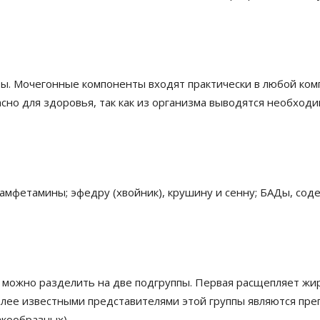
ы. Мочегонные компоненты входят практически в любой комп
сно для здоровья, так как из организма выводятся необход
амфетамины; эфедру (хвойник), крушину и сенну; БАДы, со
 можно разделить на две подгруппы. Первая расщепляет жир
лее известными представителями этой группы являются преп
акообразных).