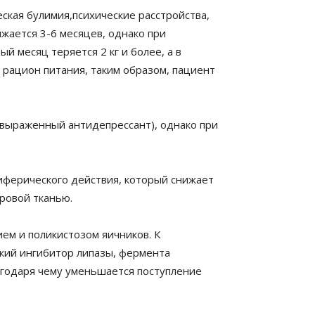
ская булимия,психические расстройства,
жается 3-6 месяцев, однако при
й месяц теряется 2 кг и более, а в
рацион питания, таким образом, пациент
(выраженный антидепрессант), однако при
иферического действия, который снижает
ровой тканью.
м и поликистозом яичников. К
кий ингибитор липазы, фермента
годаря чему уменьшается поступление