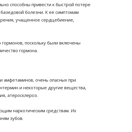
льно способны привести к быстрой потере
и базедовой болезни. К ее симптомам
зрения, учащенное сердцебиение,
 гормонов, поскольку были включены
ичество гормона.
и амфетаминов, очень опасных при
ентермин и некоторые другие вещества,
я, атеросклероз.
ющим наркотическим средствам. Их
ням зубов.