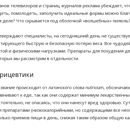
ранов телевизоров и страниц журналов реклама убеждает, чт
деть, помолодеть, заполучить идеальные формы можно благод
м деле? Что скрывается под оболочкой «волшебных» пилюль?
утверждают специалисты, на сегодняшний день не существуе
нтирующего быструю и безопасную потерю веса. Все чудоде
етой и физическими нагрузками. Препараты для похудения де
оторых мы рассмотрим в отдельности.
рицевтики
азвание происходит от латинского слова nutricium, обознач
авнивают к еде, так как они содержат минимум лекарственн
тоятельно, не опасаясь, что они нанесут вред здоровью. Су
и препаратами (низкокалорийными, но содержащими все не
лько приемов пищи в день, снижая таким образом общую ка