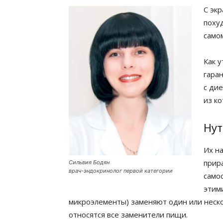
С эк
поху
само
Как 
гара
с ди
из к
Нут
Их н
прир
Сильвия Бодян
врач-эндокринолог первой категории
самос
этим
микроэлементы) заменяют один или неско
относятся все заменители пищи.