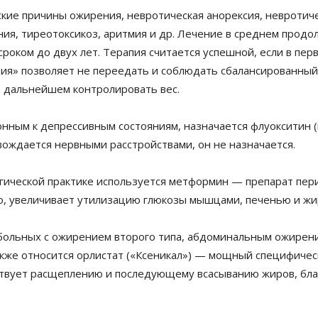
кие причины ожирения, невротическая анорексия, невротиче
ия, тиреотоксикоз, аритмия и др. Лечение в среднем продол
оком до двух лет. Терапия считается успешной, если в первы
ия» позволяет не переедать и соблюдать сбалансированный 
в дальнейшем контролировать вес.
ным к депрессивным состояниям, назначается флуокситин 
вождается нервными расстройствами, он не назначается.
гической практике используется метформин — препарат пер
 увеличивает утилизацию глюкозы мышцами, печенью и жи
ольных с ожирением второго типа, абдоминальным ожирение
кже относится орлистат («Ксеникал») — мощный специфичес
твует расщеплению и последующему всасыванию жиров, бла