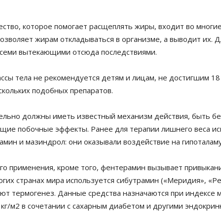
ество, которое помогает расщеплять жиры, входит во многи
позволяет жирам откладываться в организме, а выводит их.
всеми вытекающими отсюда последствиями.
ы тела не рекомендуется детям и лицам, не достигшим 18 л
кольких подобных препаратов.
ельно должны иметь известный механизм действия, быть б
щие побочные эффекты. Ранее для терапии лишнего веса ис
амин и мазиндрол: они оказывали воздействие на гипоталаму
о применения, кроме того, фентерамин вызывает привыкани
гих странах мира используется сибутрамин («Меридия», «Ред
ют термогенез. Данные средства назначаются при индексе ма
 кг/м2 в сочетании с сахарным диабетом и другими эндокри