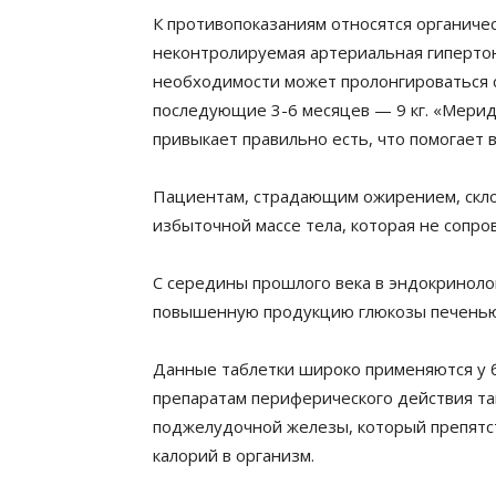
К противопоказаниям относятся органичес
неконтролируемая артериальная гипертон
необходимости может пролонгироваться ср
последующие 3-6 месяцев — 9 кг. «Мерид
привыкает правильно есть, что помогает 
Пациентам, страдающим ожирением, склон
избыточной массе тела, которая не сопро
С середины прошлого века в эндокриноло
повышенную продукцию глюкозы печенью,
Данные таблетки широко применяются у б
препаратам периферического действия та
поджелудочной железы, который препятс
калорий в организм.