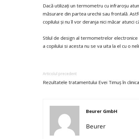
Dacă utilizați un termometru cu infraroșu atun
măsurare din partea urechii sau frontală. Astf
copilului și nu îl vor deranja nici măcar atunc
Stilul de design al termometrelor electronice 
a copilului si acesta nu se va uita la el cu o ne
Articolul precedent
Rezultatele tratamentului Evei Timuș în clinic
Beurer GmbH
Beurer