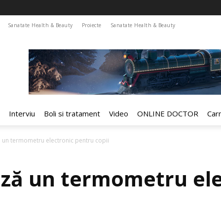
Sanatate Health & Beauty
Proiecte
Sanatate Health & Beauty
Interviu
Boli si tratament
Video
ONLINE DOCTOR
Car
ă un termometru electronic pentru copii
ază un termometru ele