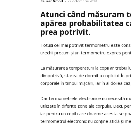
Beurer GmbH
-
22 octombrie 2018
Atunci când măsuram te
apărea probabilitatea c
prea potrivit.
Totuși cel mai potrivit termometru este cons
urechii precum și un termometru expres pentr
La măsurarea temperaturii la copii ar trebui l
dimpotrivă, starea de dormit a copilului. În pri
corporale în timpul mișcării, iar în al doilea ca
Dar termometrele electronice nu necesită mult
utilizate în diferite zone ale corpului. Deci,
iar pentru un copil care doarme acesta se poat
termometrul electronic nu conține sticlă și me