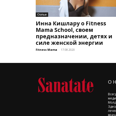
Статьи
Инна Кишлару о Fitness
Mama School, своем
предназначении, детях и
силе женской энергии
Fitness Mama
-
17.08.2020
О 
Всег
меди
Молд
Здес
лече
врач