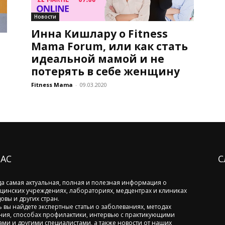
Новости
Инна Кишлару о Fitness
Mama Forum, или как стать
идеальной мамой и не
потерять в себе женщину
Fitness Mama
-
09.03.2020
НАС
С
да самая актуальная, полная и полезная информация о
цинских учреждениях, лабораториях, медцентрах и клиниках
овы и других стран.
ь вы найдете экспертные статьи о заболеваниях, методах
ния, способах профилактики, интервью с практикующими
ами и другими специалистами, а также новости от наших