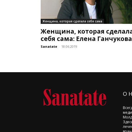
Женщина, которая сделала себя сама
Женщина, которая сделал
себя сама: Елена Ганчукова
Sanatate
-
18.06.2019
О 
Всег
меди
Молд
Здес
лече
врач