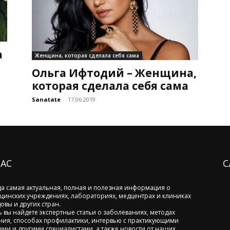
а
Женщина, которая сделала себя сама
Ольга Ифтодий – Женщина,
которая сделала себя сама
Sanatate
-
17.06.2019
НАС
С
да самая актуальная, полная и полезная информация о
цинских учреждениях, лабораториях, медцентрах и клиниках
овы и других стран.
ь вы найдете экспертные статьи о заболеваниях, методах
ния, способах профилактики, интервью с практикующими
ами и другими специалистами, а также новости от наших