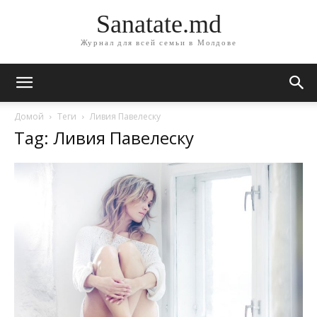
Sanatate.md
Журнал для всей семьи в Молдове
Домой
Теги
Ливия Павелеску
Tag: Ливия Павелеску