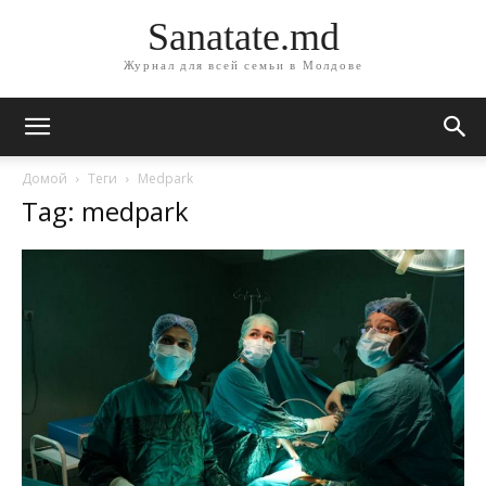
Sanatate.md
Журнал для всей семьи в Молдове
Домой
Теги
Medpark
Tag: medpark