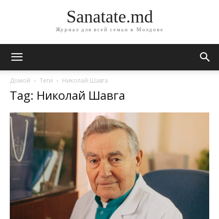
Sanatate.md
Журнал для всей семьи в Молдове
Домой
Теги
Николай Шавга
Tag: Николай Шавга