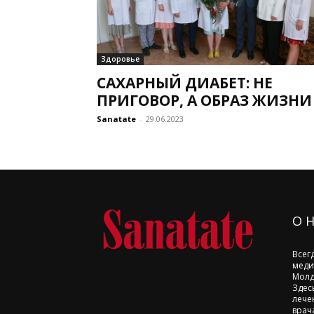
Здоровье
САХАРНЫЙ ДИАБЕТ: НЕ
ПРИГОВОР, А ОБРАЗ ЖИЗНИ
Sanatate
-
29.06.2023
О 
Всег
меди
Молд
Здес
лече
врач