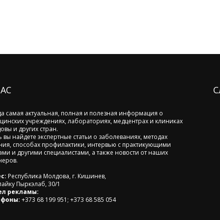
НАС
С
да самая актуальная, полная и полезная информация о
цинских учреждениях, лабораториях, медцентрах и клиниках
овы и других стран.
ь вы найдете экспертные статьи о заболеваниях, методах
ния, способах профилактики, интервью с практикующими
ами и другими специалистами, а также новости от наших
неров.
с:
Республика Молдова, г. Кишинев,
лайку Пыркэлаб, 30/1
ел рекламы:
ефоны:
+373 68 199 951; +373 68 585 054