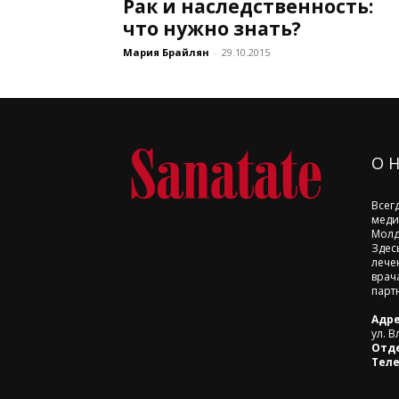
Рак и наследственность:
что нужно знать?
Мария Брайлян
-
29.10.2015
О 
Всег
меди
Молд
Здес
лече
врач
парт
Адре
ул. В
Отд
Тел