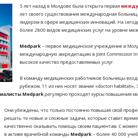
5 лет назад в Молдове была открыта первая
между
лет своего существования международная больни
лидером в сфере медицинских инноваций. На сего
более 2800 видов медицинских услуг на уровне ме
Medpark
– первое медицинское учреждение в Молд
международную аккредитацию в Joint Commission Int
высокое качество предоставляемых услуг.
В команду медицинских работников больницы входят
рубежом. 11 из них носят звание «doctori habilitati
иалисты Medpark
регулярно проходят курсы повышения кв
Они убеждены, что только постоянно повышая свой проф
решать те новые и сложные задачи, которые ставит врем
качественно оказывать помощь своим пациентам. С момен
в активе врачебной команды
Medpark
– более 40 000 учеб