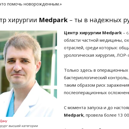
 что помочь новорожденным.»
тр хирургии
Medpark
– ты в надежных р
Центр хирургии
Medpark
– с
области частной медицины, о
отраслей, среди которых: обща
урологическая хирургия, ЛОР-
Только здесь в операционных
бактериологический контроль,
таким образом риск заражени
послеоперационных осложнен
С момента запуска и до насто
Medpark
, провела более 13 0
Дану
рург высшей категории