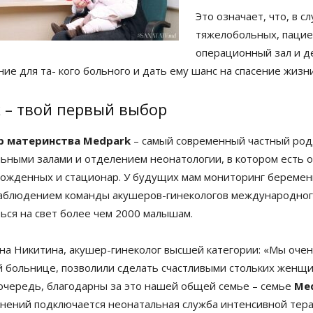
Это означает, что, в 
тяжелобольных, пацие
операционный зал и д
е для та- кого больного и дать ему шанс на спасение жизни
 – твой первый выбор
р материнства
Medpark
– самый современный частный род
ьными залами и отделением неонатологии, в котором есть 
ожденных и стационар. У будущих мам мониторинг беремен
аблюдением команды акушеров-гинекологов международного 
ься на свет более чем 2000 малышам.
на Никитина, акушер-гинеколог высшей категории: «Мы очен
 больнице, позволили сделать счастливыми стольких женщин.
очередь, благодарны за это нашей общей семье – семье
Me
нений подключается неонатальная служба интенсивной тера