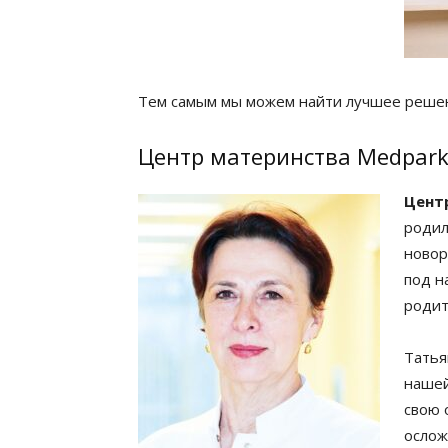
Тем самым мы можем найти лучшее решени
Центр материнства Medpark
Цент
родил
новор
под н
родит
Татья
нашей
свою 
ослож