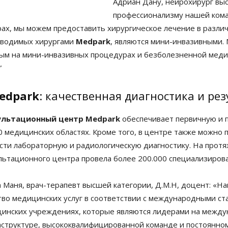
Адриан Дану, нейрохирург вы
профессионализму нашей кома
ах, мы можем предоставить хирургическое лечение в различ
оводимых хирургами
Medpark
, являются мини-инвазивными.
ым на мини-инвазивных процедурах и безболезненной меди
”
edpark
: качественная диагностика и ре
ультационный центр Medpark
обеспечивает первичную и 
0 медицинских областях. Кроме того, в центре также можно
сти лабораторную и радиологическую диагностику. На протя
льтационного центра провела более 200.000 специализиров
 Маня, врач-терапевт высшей категории, Д.М.Н, доцент: «Н
тво медицинских услуг в соответствии с международными ста
инских учреждениях, которые являются лидерами на между
структуре, высококвалифицированной команде и постоянно