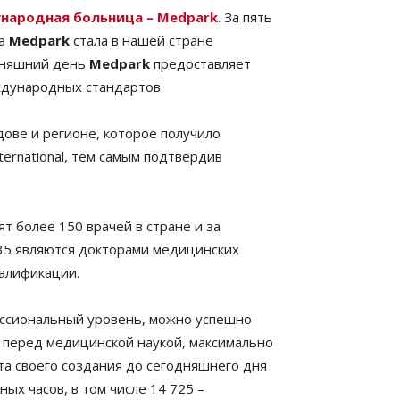
народная больница – Medpark
. За пять
ца
Medpark
стала в нашей стране
дняшний день
Medpark
предоставляет
ждународных стандартов.
ове и регионе, которое получило
ernational, тем самым подтвердив
 более 150 врачей в стране и за
», 35 являются докторами медицинских
алификации.
ессиональный уровень, можно успешно
я перед медицинской наукой, максимально
та своего создания до сегодняшнего дня
ных часов, в том числе 14 725 –