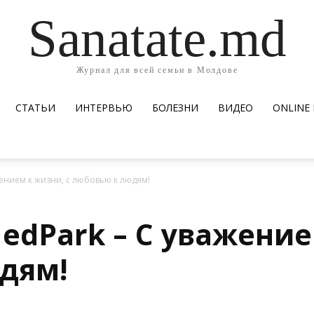
Sanatate.md
Журнал для всей семьи в Молдове
СТАТЬИ
ИНТЕРВЬЮ
БОЛЕЗНИ
ВИДЕО
ОNLINE
жением к жизни, с любовью к людям!
MedPark – С уважение
дям!