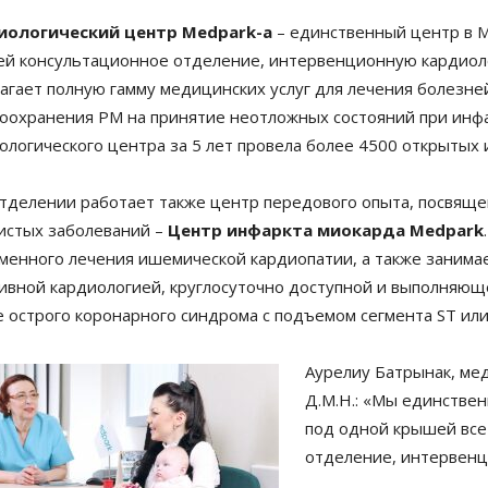
иологический центр
Medpark-а
– единственный центр в 
й консультационное отделение, интервенционную кардиол
агает полную гамму медицинских услуг для лечения болезн
оохранения РМ на принятие неотложных состояний при инф
ологического центра за 5 лет провела более 4500 открытых
тделении работает также центр передового опыта, посвяще
истых заболеваний –
Центр инфаркта миокарда
Medpark
менного лечения ишемической кардиопатии, а также занима
ивной кардиологией, круглосуточно доступной и выполняющ
е острого коронарного синдрома с подъемом сегмента ST или
Аурелиу Батрынак, ме
Д.М.Н.: «Мы единствен
под одной крышей все
отделение, интервенц