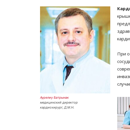
Кард
крыше
предл
здрав
карди
При о
сосуд
совре
инваз
случа
Аурелиу Батрынак
медицинский директор
кардиохирург, Д.М.Н.