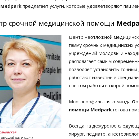
,
Medpark
предлагает услуги, которые удовлетворяют пациен
тр срочной медицинской помощи
Medpa
Центр неотложной медицинск
гамму срочных медицинских у
учреждений Молдовы и находит
располагает самым современн
позволяет установить точный 
работают известные специали
опытом работы в скорой помо
Многопрофильная команда
От
помощи
Medpark
готова пом
Всегда на дежурстве следующи
сановская
хирург, педиатр, анестезиоло
 высшей категории