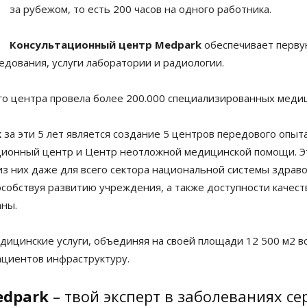
за рубежом, то есть 200 часов на одного работника.
Консультационный центр
Medpark
обеспечивает перву
едования, услуги лаборатории и радиологии.
го центра провела более 200.000 специализированных меди
k
за эти 5 лет является создание 5 центров передового опыт
ационный центр и Центр неотложной медицинской помощи. Э
из них даже для всего сектора национальной системы здра
пособствуя развитию учреждения, а также доступности качес
аны.
ицинские услуги, объединяя на своей площади 12 500 м2 
ациентов инфраструктуру.
edpark
– твой эксперт в заболеваниях се