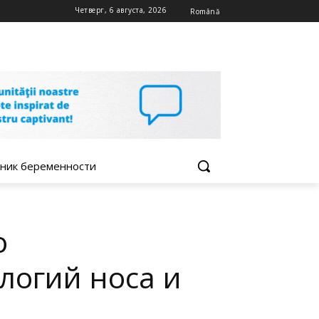
Четверг, 6 августа, 2026
Română
ник беременности
о
логий носа и