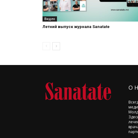
Видео
Летний выпуск журнала Sanatate
О 
Всег
меди
Молд
Здес
лече
врач
парт