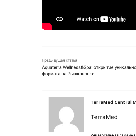
Предыдущая статья
Aquaterra Wellness&Spa: открытие уникальн
формата на Рышкановке
TerraMed Centrul M
TerraMed
Универсальная семейная