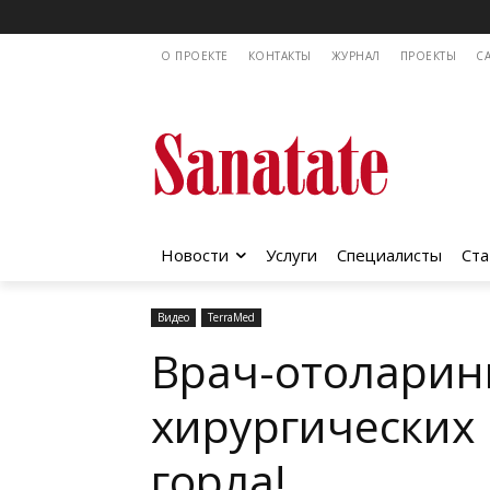
О ПРОЕКТЕ
КОНТАКТЫ
ЖУРНАЛ
ПРОЕКТЫ
C
Новости
Услуги
Специалисты
Ста
Видео
TerraMed
Врач-отоларин
хирургических 
горла!