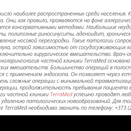
число наиболее распространенных среди населения. 
. Они, как правило, проявляются на фоне аллергиче
лечатся консервативными методами. Наибольшие неу
, полипозные риносинуситы, аденоидит, хроническ
ивление носовой перегородки. Такие патологии соп
 слуха, острой зависимостью от сосудосуживающих 
ключительно хирургическое вмешательство. Врач-
оларингология частной клиники TerraMed основана
ких вмешательств. Большинство операций в полости
я с применением эндоскопа. Он позволяет через ес
ень сложные операции с минимальной травматизац
ерации, продолжительность пребывания пациента в
ги частной клиники
TerraMed
успешно проводят люб
 удалению патологических новообразований. Для тог
 TerraMed необходимо звонить по телефону: +373 (2