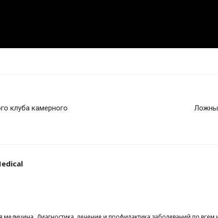
ого клуба камерного
Ложные
edical
 медицина. Диагностика, лечение и профилактика заболеваний по все