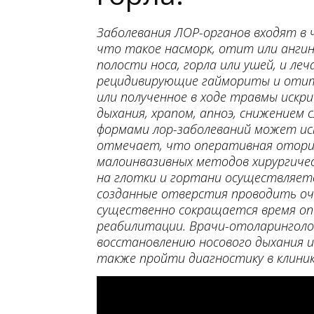
Заболевания ЛОР-органов входят в 
что такое насморк, отит или ангина
полости носа, горла или ушей, и 
рецидивирующие гаймориты и отиты
или полученное в ходе травмы искр
дыхания, храпом, апноэ, снижением
формами лор-заболеваний может ис
отмечает, что оперативная оторин
малоинвазивных методов хирургичес
на глотки и гортани осуществляетс
созданные отверстия проводить оч
существенно сокращается время оп
реабилитации. Врачи-отоларинголо
восстановлению носового дыхания и
также пройти диагностику в клинике