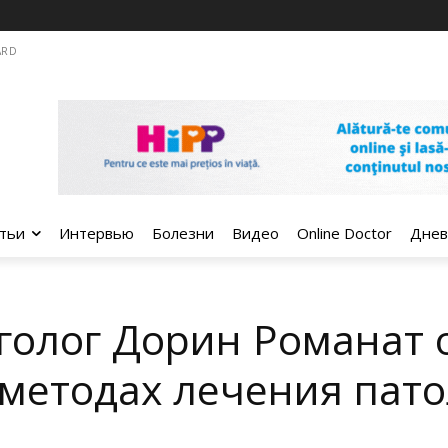
ARD
тьи
Интервью
Болезни
Видео
Оnline Doctor
Днев
голог Дорин Романат 
методах лечения пато