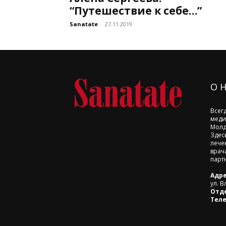
“Путешествие к себе…”
Sanatate
-
27.11.2019
О 
Всег
меди
Молд
Здес
лече
врач
парт
Адре
ул. В
Отд
Тел