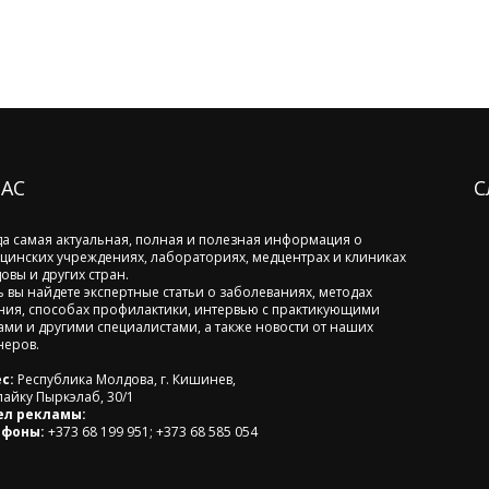
НАС
С
да самая актуальная, полная и полезная информация о
цинских учреждениях, лабораториях, медцентрах и клиниках
овы и других стран.
ь вы найдете экспертные статьи о заболеваниях, методах
ния, способах профилактики, интервью с практикующими
ами и другими специалистами, а также новости от наших
неров.
с:
Республика Молдова, г. Кишинев,
лайку Пыркэлаб, 30/1
ел рекламы:
ефоны:
+373 68 199 951; +373 68 585 054