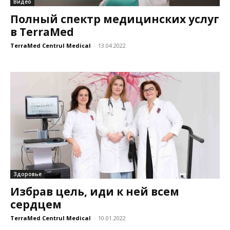
Видео
Полный спектр медицинских услуг
в TerraMed
TerraMed Centrul Medical
-
13.04.2022
Здоровье
Избрав цель, иди к ней всем
сердцем
TerraMed Centrul Medical
-
10.01.2022