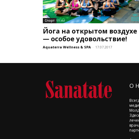
Спорт
Йога на открытом воздухе
— особое удовольствие!
Aquaterra Wellness & SPA
-
17.07.2017
О 
Всег
меди
Молд
Здес
лече
врач
парт