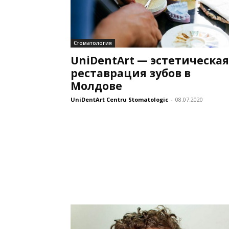
Стоматология
UniDentArt — эстетическая
реставрация зубов в
Молдове
UniDentArt Centru Stomatologic
-
08.07.2020