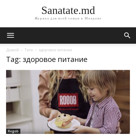
Sanatate.md
Журнал для всей семьи в Молдове
Домой
Теги
здоровое питание
Tag: здоровое питание
Rogob