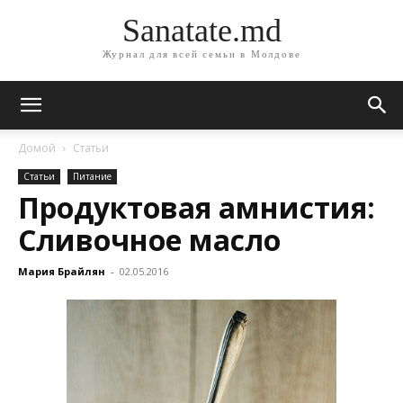
Sanatate.md
Журнал для всей семьи в Молдове
Домой
Статьи
Статьи
Питание
Продуктовая амнистия:
Сливочное масло
Мария Брайлян
-
02.05.2016